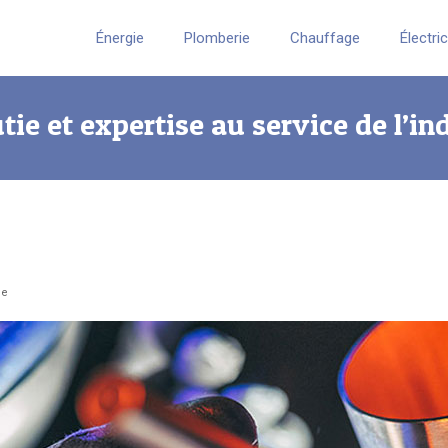
Énergie
Plomberie
Chauffage
Électri
e et expertise au service de l’in
ie