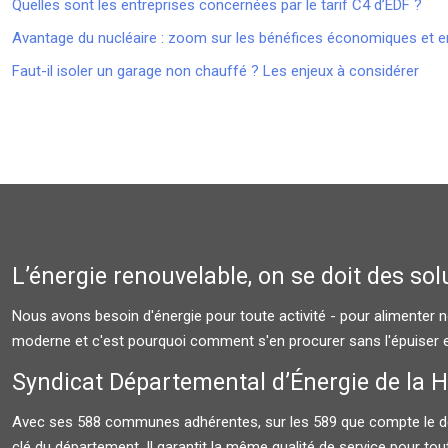
Quelles sont les entreprises concernées par le tarif C4 d’EDF ?
Avantage du nucléaire : zoom sur les bénéfices économiques et 
Faut-il isoler un garage non chauffé ? Les enjeux à considérer
L’énergie renouvelable, on se doit des so
Nous avons besoin d'énergie pour toute activité - pour alimenter nos
moderne et c'est pourquoi comment s'en procurer sans l'épuiser e
Syndicat Départemental d’Énergie de la 
Avec ses 588 communes adhérentes, sur les 589 que compte le départe
clé du département. Il garantit la même qualité de service pour t