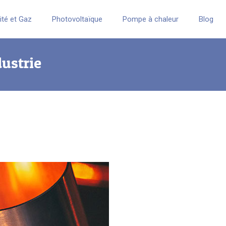
cité et Gaz
Photovoltaïque
Pompe à chaleur
Blog
dustrie